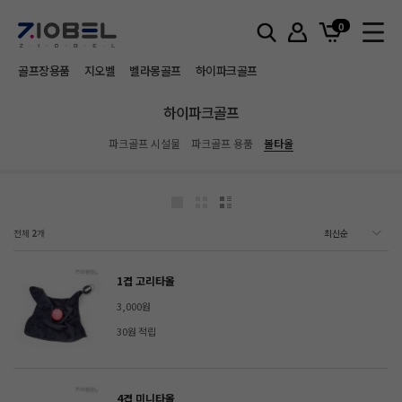
홈
하이파크골프
볼타올
0
골프장용품
지오벨
벨라몽골프
하이파크골프
하이파크골프
파크골프 시설물
파크골프 용품
볼타올
전체
2
개
1겹 고리타올
3,000원
30원 적립
4겹 미니타올