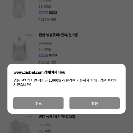
29,000원
28,000원
280원 적립
집업 냉감쿨티(흰색/팔2겹)
27,000원
25,000원
250원 적립
www.ziobel.com의 페이지 내용:
마스크 냉감쿨티(흰색/팔 2겹)
앱을 설치하시면 적립금 1,000원과 편리한 기능까지 함께~ 앱을 설치하
시겠습니까?
29,000원
22,000원
취소
확인
냉감 등메쉬(흰색/팔2겹)
24,000원
23,000원