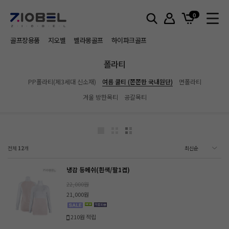
홈
폴라티
여름 쿨티 (쫀쫀한 국내원단)
0
골프장용품
지오벨
벨라몽골프
하이파크골프
폴라티
PP폴라티(제3세대 신소재)
여름 쿨티 (쫀쫀한 국내원단)
면폴라티
겨울 방한목티
공갈목티
전체
12
개
냉감 등메쉬(흰색/팔1겹)
22,000원
21,000원
210원 적립