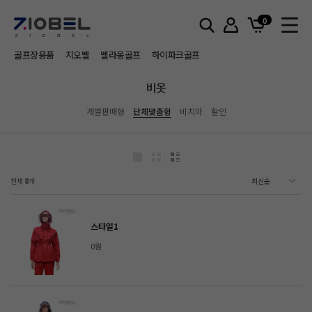
홈
비옷
단체맞춤형
0
골프장용품
지오벨
벨라몽골프
하이파크골프
비옷
개별판매형
단체맞춤형
비치마
할인
전체
8
개
스타일1
0원