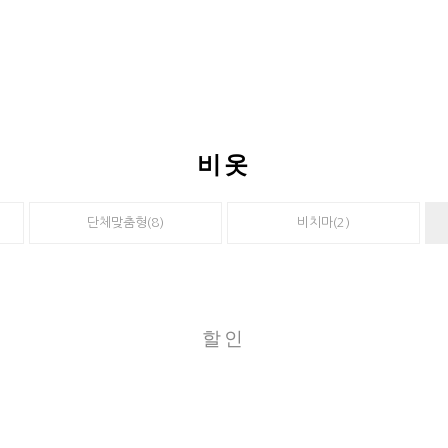
비옷
단체맞춤형(8)
비치마(2)
할인