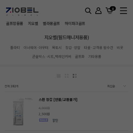
홈
지오벨(필드매니저용품)
0
골프장용품
지오벨
벨라몽골프
하이파크골프
지오벨(필드매니저용품)
폴라티
이너웨어·아우터
목토시
장갑·양말
타올·고객용 땀수건
비옷
콘솔박스·시트,백레인커버
골프화
기타용품
전체
182
개
스판 장갑 [반품/교환불가]
4,000원
2,500원