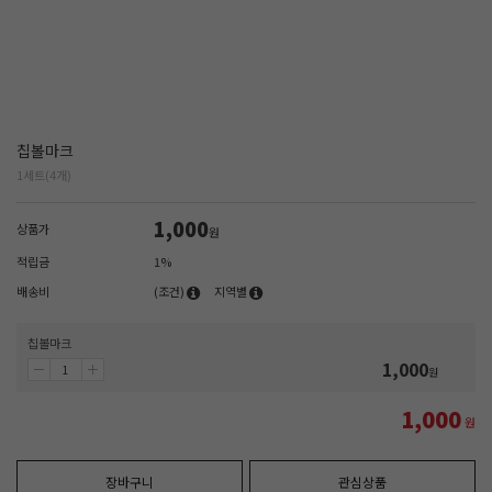
칩볼마크
1세트(4개)
1,000
상품가
원
적립금
1%
배송비
(조건)
지역별
칩볼마크
1,000
원
1,000
원
장바구니
관심상품