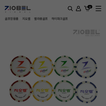
기타용품
티(숏&롱) / 볼마크
0
골프장용품
지오벨
벨라몽골프
하이파크골프