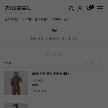
홈
비옷
0
골프장용품
지오벨
벨라몽골프
하이파크골프
비옷
개별판매형
단체맞춤형
비치마
할인
전체
29
개
고급형 비옷(팔 일체형/ 브라운)
145,000원
1,450원 적립