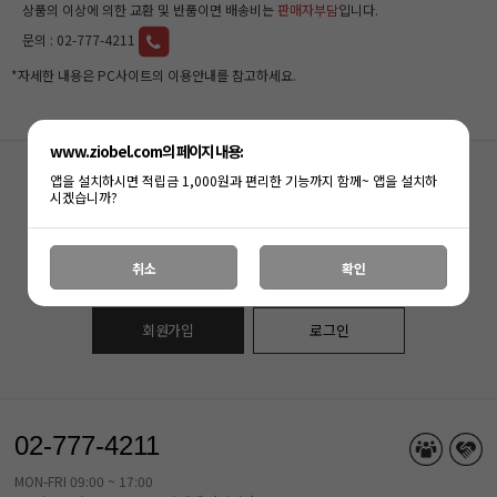
상품의 이상에 의한 교환 및 반품이면 배송비는
판매자부담
입니다.
문의 :
02-777-4211
*자세한 내용은 PC사이트의 이용안내를 참고하세요.
www.ziobel.com의 페이지 내용:
앱을 설치하시면 적립금 1,000원과 편리한 기능까지 함께~ 앱을 설치하
아직
(주)지오벨
회원이 아니신가요?
시겠습니까?
지금 회원가입하시면, 다양한 혜택과 함께
즐거운 쇼핑을 하실수 있습니다.
취소
확인
회원가입
로그인
02-777-4211
MON-FRI 09:00 ~ 17:00