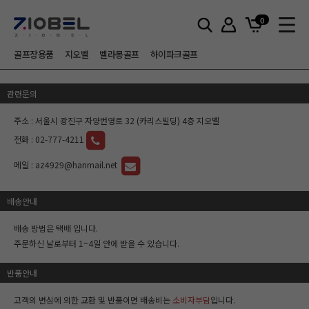
0
골프장용품
지오벨
벨라몽골프
하이파크골프
이용안내
관련문의
주소 : 서울시 광진구 자양번영로 32 (카리스빌딩) 4층 지오벨
전화 :
02-777-4211
메일 :
az4929@hanmail.net
배송안내
배송 방법은 택배 입니다.
주문하신 날로부터 1~4일 안에 받을 수 있습니다.
반품안내
고객의 변심에 의한 교환 및 반품이면 배송비는
소비자부담
입니다.